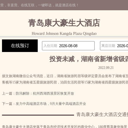
运营，非直营。在线互联，一键即达，就是酒店在线！
青岛康大豪生大酒店
Howard Johnson Kangda Plaza Qingdao
在线预订
入住日期
离店日期
投资未减，湖南省新增省级四
2022.09.21
据文旅湖南微信公众号消息，近日，湖南省旅游民宿等级评定委员会发布了湖南省
客栈等15家为湖南省五星级旅游民宿，泊田生活民宿等15家为湖南省四星级旅游民
上一篇：
防汛解除：杭州西湖西溪景区恢复开放
下一篇：
发力中高端酒店市场，9月大量中高端酒店开业
青岛康大豪生大酒店交通
青岛康大豪生大酒店坐落于青岛市经济技术开发区的商业中心，180度尊享奢华海景