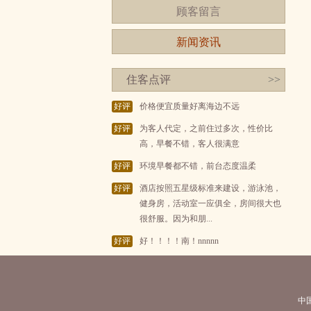
顾客留言
新闻资讯
住客点评
>>
好评
价格便宜质量好离海边不远
好评
为客人代定，之前住过多次，性价比
高，早餐不错，客人很满意
好评
环境早餐都不错，前台态度温柔
好评
酒店按照五星级标准来建设，游泳池，
健身房，活动室一应俱全，房间很大也
很舒服。因为和朋...
好评
好！！！！南！nnnnn
中国